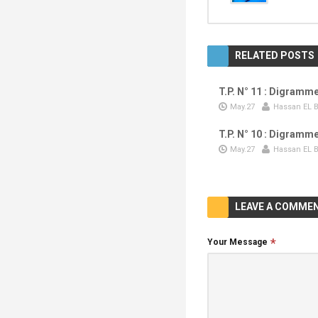
RELATED POSTS
T.P. N° 11 : Digramm
May.27
Hassan EL B
T.P. N° 10 : Digramm
May.27
Hassan EL B
LEAVE A COMME
Your Message