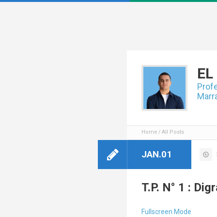
EL
Profe
Marr
Home
All Posts
JAN.01
T.P. N° 1 : Di
Fullscreen Mode