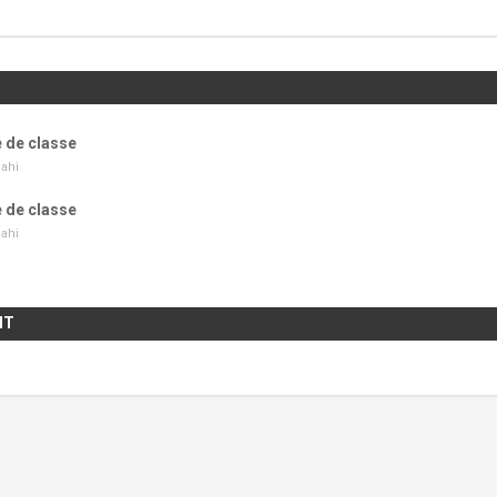
e de classe
ahi
e de classe
ahi
NT