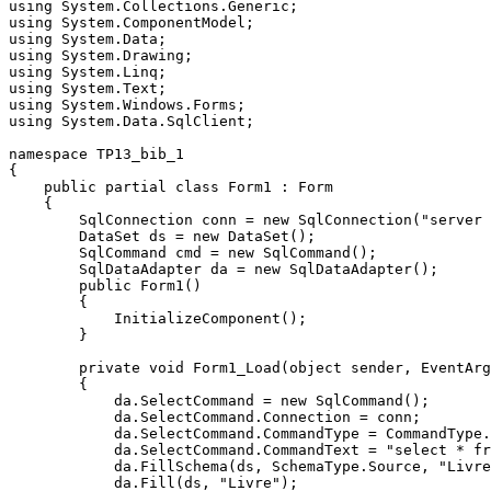
using System.Collections.Generic;

using System.ComponentModel;

using System.Data;

using System.Drawing;

using System.Linq;

using System.Text;

using System.Windows.Forms;

using System.Data.SqlClient;

namespace TP13_bib_1

{

    public partial class Form1 : Form

    {

        SqlConnection conn = new SqlConnection("server 
        DataSet ds = new DataSet();

        SqlCommand cmd = new SqlCommand();

        SqlDataAdapter da = new SqlDataAdapter();

        public Form1()

        {

            InitializeComponent();

        }

        private void Form1_Load(object sender, EventArg
        {

            da.SelectCommand = new SqlCommand();

            da.SelectCommand.Connection = conn;

            da.SelectCommand.CommandType = CommandType.
            da.SelectCommand.CommandText = "select * fr
            da.FillSchema(ds, SchemaType.Source, "Livre
            da.Fill(ds, "Livre");
