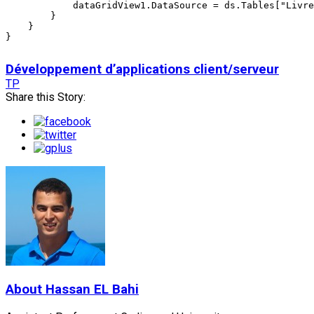
            dataGridView1.DataSource = ds.Tables["Livre
        }

    }

}

Développement d’applications client/serveur
TP
Share this Story:
About
Hassan EL Bahi