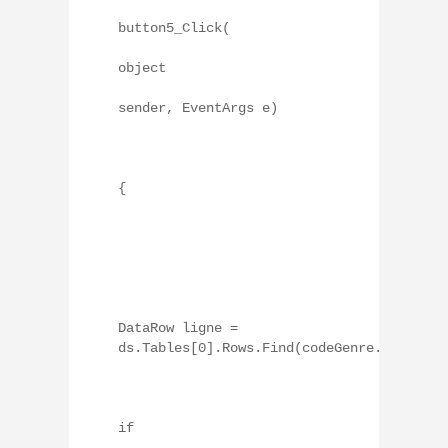
button5_Click(
object
sender, EventArgs e)
{
DataRow ligne =
ds.Tables[0].Rows.Find(codeGenre.Text);
if