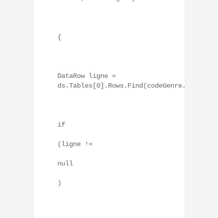
{
DataRow ligne =
ds.Tables[0].Rows.Find(codeGenre.Text);
if
(ligne !=
null
)