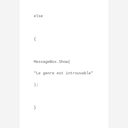
else
{
MessageBox.Show(
"Le genre est introuvable"
);
}