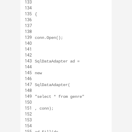
133
134
135
{
136
137
138
139
conn.Open();
140
141
142
143
SqlDataAdapter ad =
144
145
new
146
147
SqlDataAdapter(
148
149
"select * from genre"
150
151
, conn);
152
153
154
155
ad.Fill(ds,