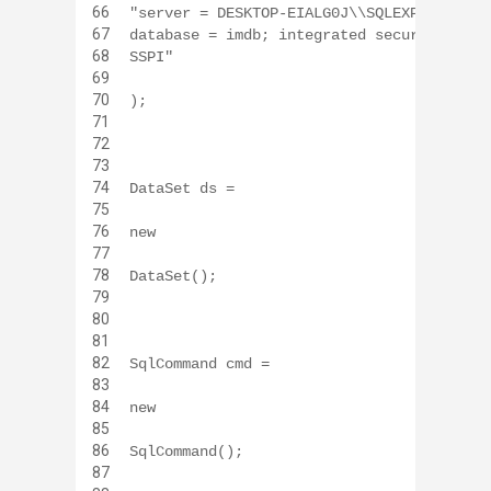
66
"server = DESKTOP-EIALG0J\\SQLEXPRESS;
67
database = imdb; integrated security =
68
SSPI"
69
70
);
71
72
73
74
DataSet ds =
75
76
new
77
78
DataSet();
79
80
81
82
SqlCommand cmd =
83
84
new
85
86
SqlCommand();
87