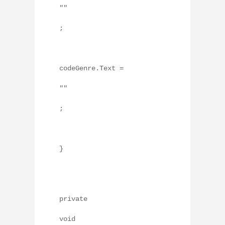
""
;
codeGenre.Text =
""
;
}
private
void