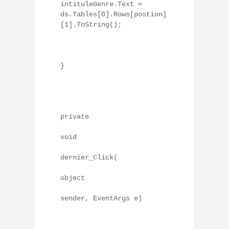
intituleGenre.Text =
ds.Tables[0].Rows[postion]
[1].ToString();
}
private
void
dernier_Click(
object
sender, EventArgs e)