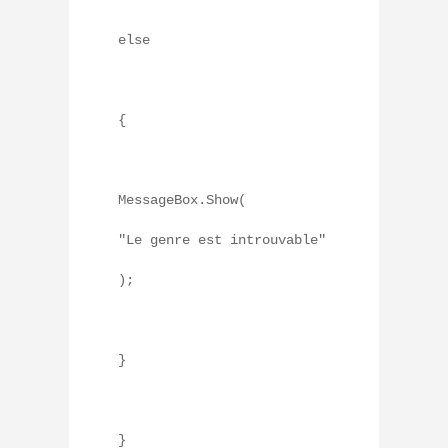
else
{
MessageBox.Show(
"Le genre est introuvable"
);
}
}