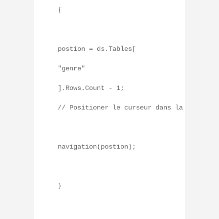
{
postion = ds.Tables[
"genre"
].Rows.Count - 1;
// Positioner le curseur dans la fin
navigation(postion);
}