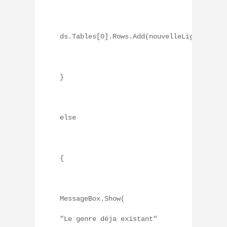
ds.Tables[0].Rows.Add(nouvelleLigne);
}
else
{
MessageBox.Show(
"Le genre déja existant"