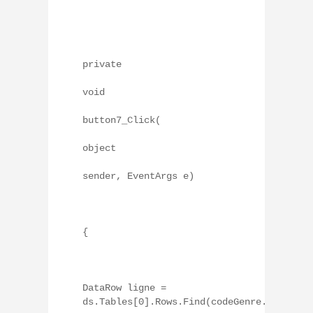
private
void
button7_Click(
object
sender, EventArgs e)
{
DataRow ligne =
ds.Tables[0].Rows.Find(codeGenre.Text);