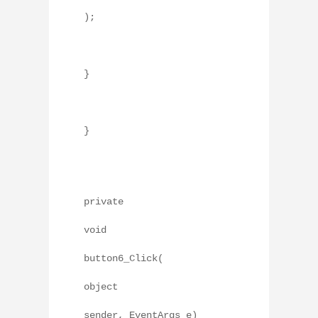
);
}
}
private
void
button6_Click(
object
sender, EventArgs e)