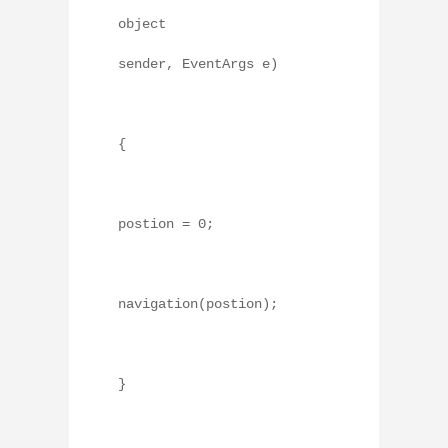
object
sender, EventArgs e)
{
postion = 0;
navigation(postion);
}