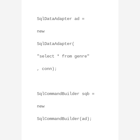
SqlDataAdapter ad =
new
SqlDataAdapter(
"select * from genre"
, conn);
SqlCommandBuilder sqb =
new
SqlCommandBuilder(ad);