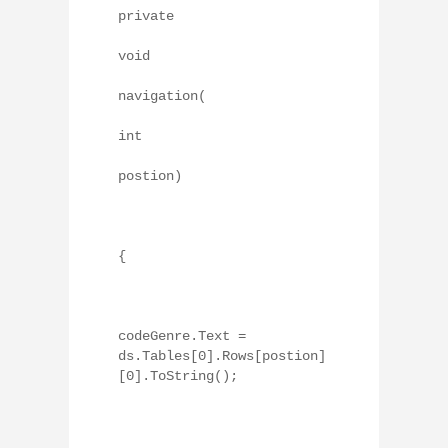
private
void
navigation(
int
postion)
{
codeGenre.Text =
ds.Tables[0].Rows[postion]
[0].ToString();