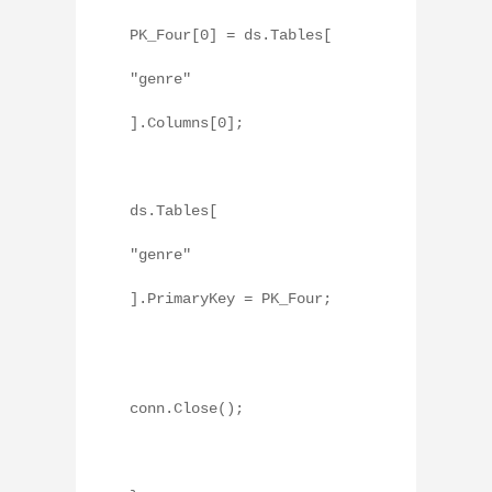
PK_Four[0] = ds.Tables[
"genre"
].Columns[0];
ds.Tables[
"genre"
].PrimaryKey = PK_Four;
conn.Close();