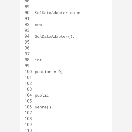
88
89
90
SqlDataAdapter da =
91
92
new
93
94
SqlDataAdapter();
95
96
97
98
int
99
100
postion = 0;
101
102
103
104
public
105
106
Genre()
107
108
109
110
{