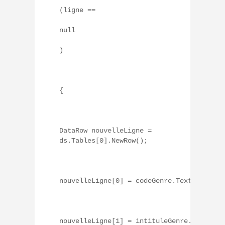
(ligne ==
null
)
{
DataRow nouvelleLigne =
ds.Tables[0].NewRow();
nouvelleLigne[0] = codeGenre.Text;
nouvelleLigne[1] = intituleGenre.Text;