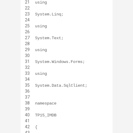
21
using
22
23
System.Linq;
24
25
using
26
27
System.Text;
28
29
using
30
31
System.Windows.Forms;
32
33
using
34
35
System.Data.SqlClient;
36
37
38
namespace
39
40
TP15_IMDB
41
42
{
43