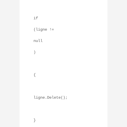
if
(ligne !=
null
)
{
ligne.Delete();
}