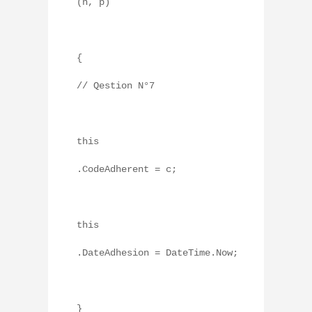
(n, p)
// Qestion N°7
this
.CodeAdherent = c;
this
.DateAdhesion = DateTime.Now;
}