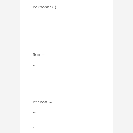
Personne()
{
Nom =
""
;
Prenom =
""
;