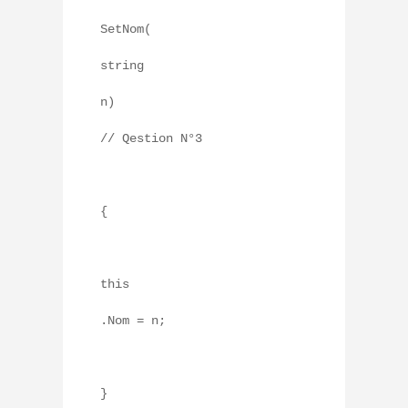
SetNom(
string
n)
// Qestion N°3
{
this
.Nom = n;
}