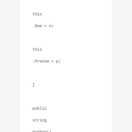
this
.Nom = n;
this
.Prenom = p;
}
public
string