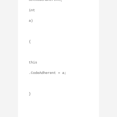
int
a)
{
this
.CodeAdherent = a;
}