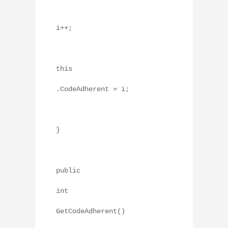
i++;
this
.CodeAdherent = i;
}
public
int
GetCodeAdherent()