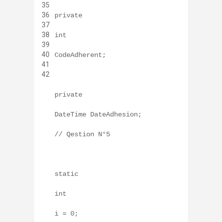
35
36
private
37
38
int
39
40
CodeAdherent;
41
42
private
DateTime DateAdhesion;
// Qestion N°5
static
int
i = 0;