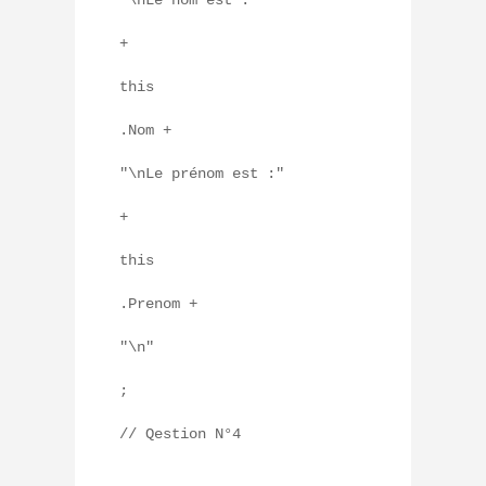
"\nLe nom est :"
+
this
.Nom +
"\nLe prénom est :"
+
this
.Prenom +
"\n"
;
// Qestion N°4