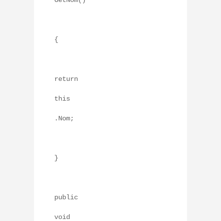
GetNom()
{
return
this
.Nom;
}
public
void