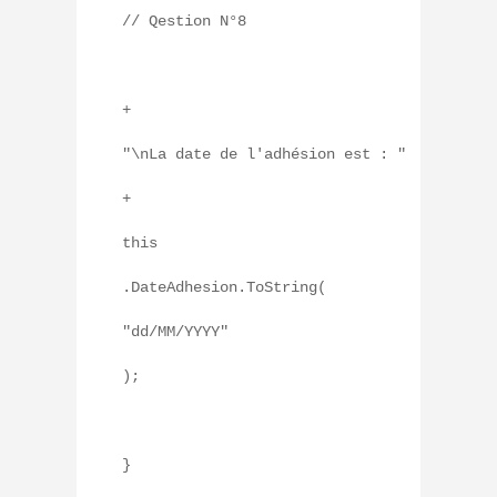
// Qestion N°8
+
"\nLa date de l'adhésion est : "
+
this
.DateAdhesion.ToString(
"dd/MM/YYYY"
);
}