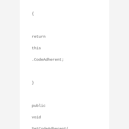
{
return
this
.CodeAdherent;
}
public
void
SetCodeAdherent(