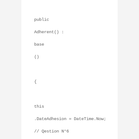
public
Adherent() :
base
()
{
this
.DateAdhesion = DateTime.Now
// Qestion N°6