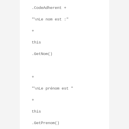
.CodeAdherent +
"\nLe nom est :"
+
this
.GetNom()
+
"\nLe prénom est "
+
this
.GetPreno