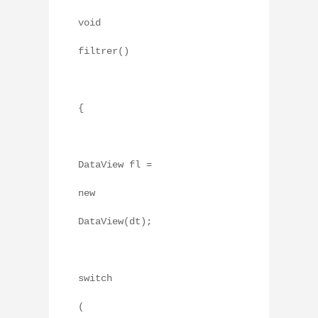
void
filtrer()
{
DataView fl =
new
DataView(dt);
switch
(