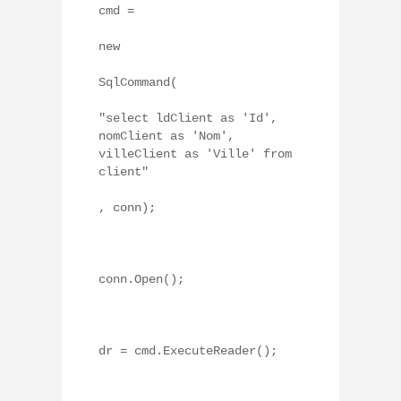
cmd =
new
SqlCommand(
"select ldClient as 'Id',
nomClient as 'Nom',
villeClient as 'Ville' from
client"
, conn);
conn.Open();
dr = cmd.ExecuteReader();