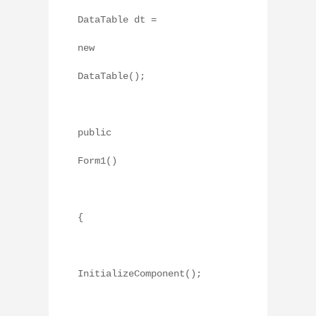
DataTable dt =
new
DataTable();
public
Form1()
{
InitializeComponent();