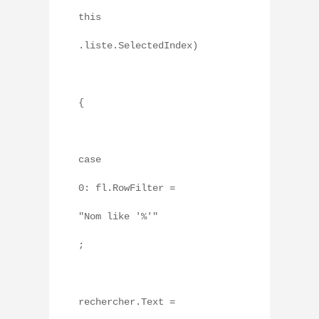
this
.liste.SelectedIndex)
{
case
0: fl.RowFilter =
"Nom like '%'"
;
rechercher.Text =