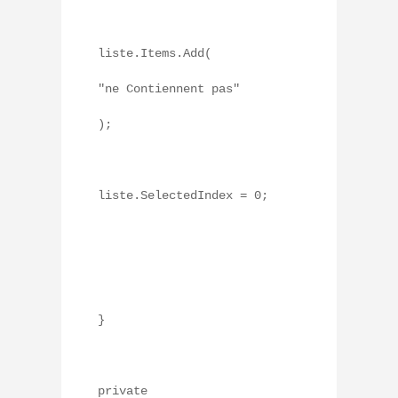
liste.Items.Add(
"ne Contiennent pas"
);
liste.SelectedIndex = 0;
}
private