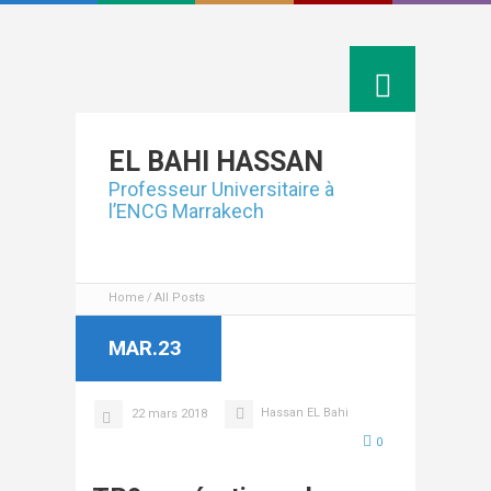
Linkedin
EL BAHI
HASSAN
Professeur Universitaire à
l’ENCG Marrakech
Home
All Posts
MAR.23
Hassan EL Bahi
22 mars 2018
0