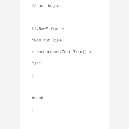
// not begin
fl.RowFilter =
"Nom not like '"
+ rechercher.Text.Trim() +
"%'"
;
break
;