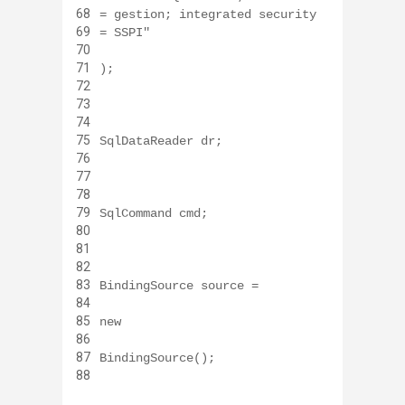
68
= gestion; integrated security
69
= SSPI"
70
71
);
72
73
74
75
SqlDataReader dr;
76
77
78
79
SqlCommand cmd;
80
81
82
83
BindingSource source =
84
85
new
86
87
BindingSource();
88