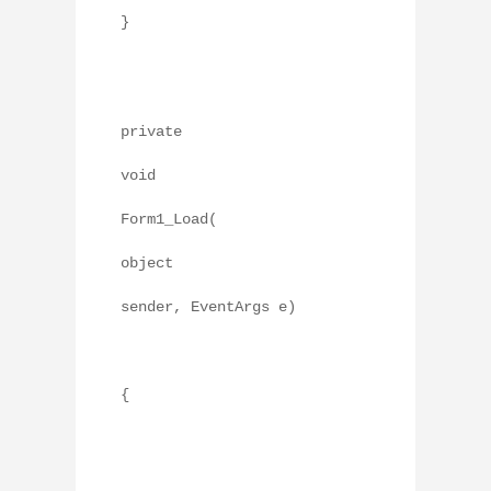
}
private
void
Form1_Load(
object
sender, EventArgs e)
{