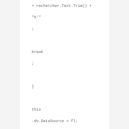
+ rechercher.Text.Trim() +
"%'"
;
break
;
}
this
.dv.DataSource = fl;