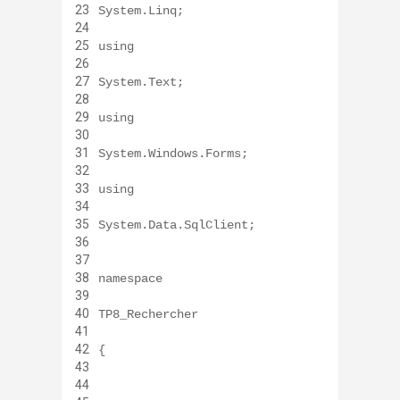
23
System.Linq;
24
25
using
26
27
System.Text;
28
29
using
30
31
System.Windows.Forms;
32
33
using
34
35
System.Data.SqlClient;
36
37
38
namespace
39
40
TP8_Rechercher
41
42
{
43
44