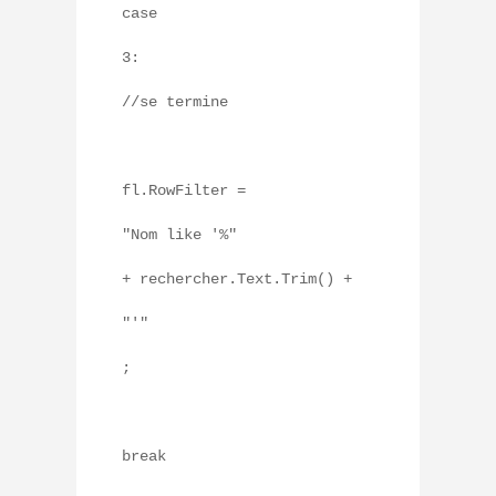
case
3:
//se termine
fl.RowFilter =
"Nom like '%"
+ rechercher.Text.Trim() +
"'"
;
break