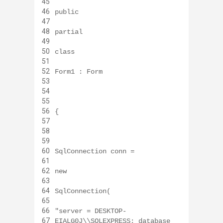
45
46
public
47
48
partial
49
50
class
51
52
Form1 : Form
53
54
55
56
{
57
58
59
60
SqlConnection conn =
61
62
new
63
64
SqlConnection(
65
66
"server = DESKTOP-
67
EIALG0J\\SQLEXPRESS; database