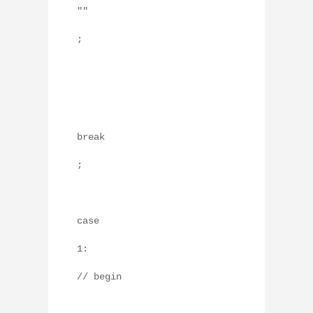
""
;
break
;
case
1:
// begin