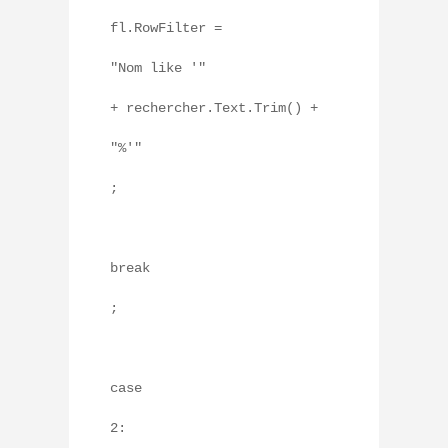
fl.RowFilter =
"Nom like '"
+ rechercher.Text.Trim() +
"%'"
;
break
;
case
2: