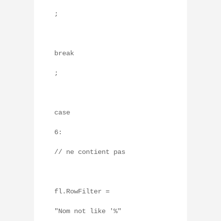
;
break
;
case
6:
// ne contient pas
fl.RowFilter =
"Nom not like '%"