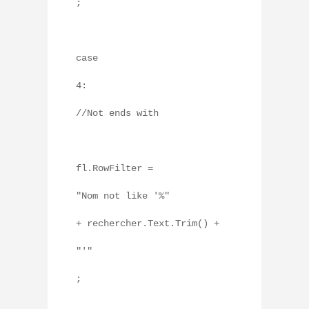
;
case
4:
//Not ends with
fl.RowFilter =
"Nom not like '%"
+ rechercher.Text.Trim() +
"'"
;