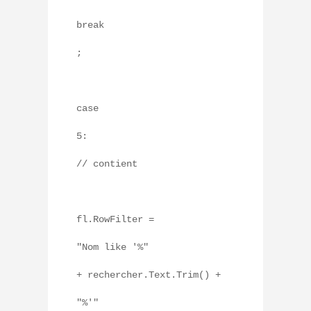
break
;
case
5:
// contient
fl.RowFilter =
"Nom like '%"
+ rechercher.Text.Trim() +
"%'"