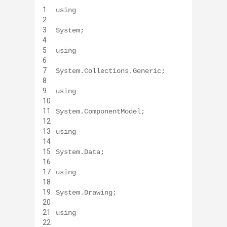
1
using
2
3
System;
4
5
using
6
7
System.Collections.Generic;
8
9
using
10
11
System.ComponentModel;
12
13
using
14
15
System.Data;
16
17
using
18
19
System.Drawing;
20
21
using
22