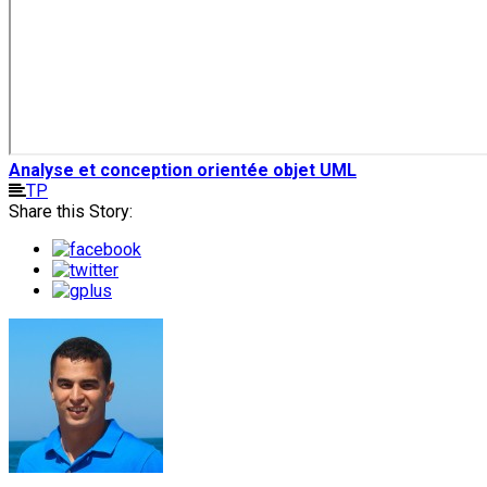
Analyse et conception orientée objet UML
TP
Share this Story: