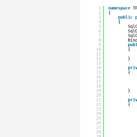
1
namespace
T
2
{
3
public
4
{
5
Sql
6
Sql
7
Sql
8
Bin
9
pub
10
{
11
12
}
13
14
pri
15
{
16
17
18
19
}
20
21
pri
22
{
23
24
25
26
27
28
29