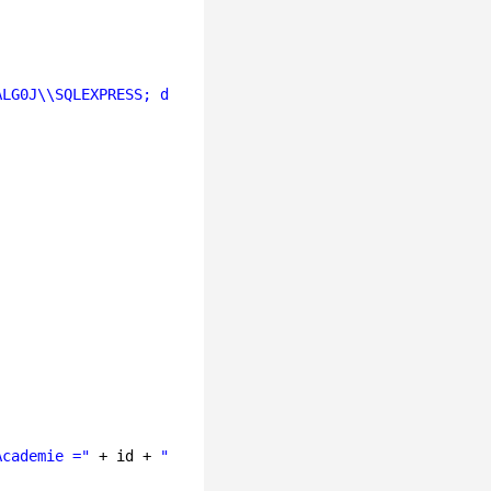
ALG0J\\SQLEXPRESS; database = education; integrated secu
Academie ="
+ id + 
""
, conn);