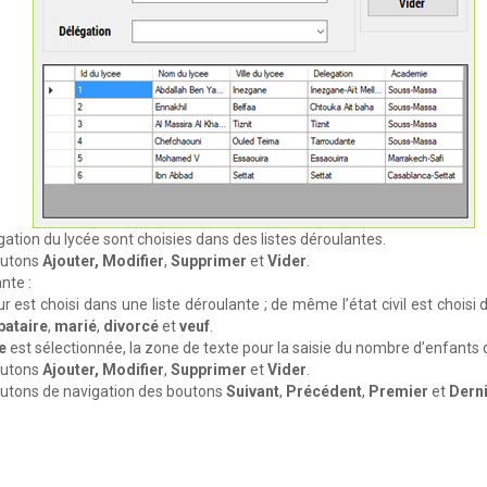
gation du lycée sont choisies dans des listes déroulantes.
boutons
Ajouter, Modifier
,
Supprimer
et
Vider
.
nte :
r est choisi dans une liste déroulante ; de même l’état civil est choisi 
bataire
,
marié
,
divorcé
et
veuf
.
e
est sélectionnée, la zone de texte pour la saisie du nombre d’enfants d
boutons
Ajouter, Modifier
,
Supprimer
et
Vider
.
boutons de navigation des boutons
Suivant
,
Précédent
,
Premier
et
Dern