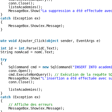
conn.Close();
listeAcademies();
MessageBox.Show(
"La suppression a été effectuée ave
}
catch
(Exception ex)
{
MessageBox.Show(ex.Message);
}
vate
void
Ajouter_Click(
object
sender, EventArgs e)
int
id = 
int
.Parse(idC.Text);
String nomAcad = nomC.Text;
try
{
SqlCommand cmd = 
new
SqlCommand(
"INSERT INTO academ
conn.Open();
cmd.ExecuteNonQuery(); 
// Exécution de la requête S
MessageBox.Show(
"L'insertion a été effectuée avec s
conn.Close();
listeAcademies();
}
catch
(Exception ex)
{
// Affiche des erreurs
MessageBox.Show(ex.Message);