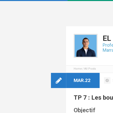
EL
Profe
Marr
Home
All Posts
MAR.22
TP 7 : Les bo
Objectif