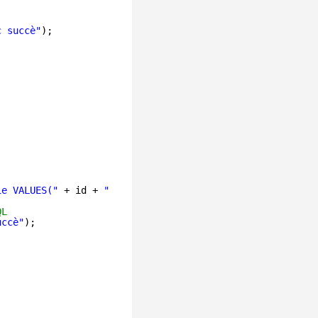
c succè"
);
ie VALUES("
+ id + 
" , '"
+ nomAcad + 
"')"
, conn);
QL   
uccè"
);