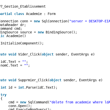
P7_Gestion_Etablissement
partial
class
Academie : Form
Connection conn = 
new
SqlConnection(
"server = DESKTOP-EI
DataReader dr;
Command cmd;
dingSource source = 
new
BindingSource();
lic
Academie()
InitializeComponent();
vate
void
Vider_Click(
object
sender, EventArgs e)
idC.Text = 
""
;
nomC.Text = 
""
;
vate
void
Supprmier_Click(
object
sender, EventArgs e)
int
id = 
int
.Parse(idC.Text);
try
{
cmd = 
new
SqlCommand(
"delete from academie where ld
conn.Open();
cmd.ExecuteNonQuery();