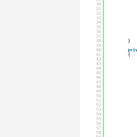
30
31
32
33
34
35
36
37
38
}
39
40
pri
41
{
42
43
44
45
46
47
48
49
50
51
52
53
54
55
56
57
58