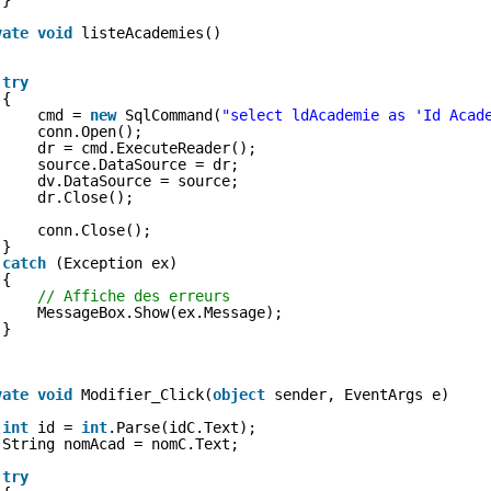
}
vate
void
listeAcademies()
try
{
cmd = 
new
SqlCommand(
"select ldAcademie as 'Id Acad
conn.Open();
dr = cmd.ExecuteReader();
source.DataSource = dr;
dv.DataSource = source;
dr.Close();
conn.Close();
}
catch
(Exception ex)
{
// Affiche des erreurs
MessageBox.Show(ex.Message);
}
vate
void
Modifier_Click(
object
sender, EventArgs e)
int
id = 
int
.Parse(idC.Text);
String nomAcad = nomC.Text;
try